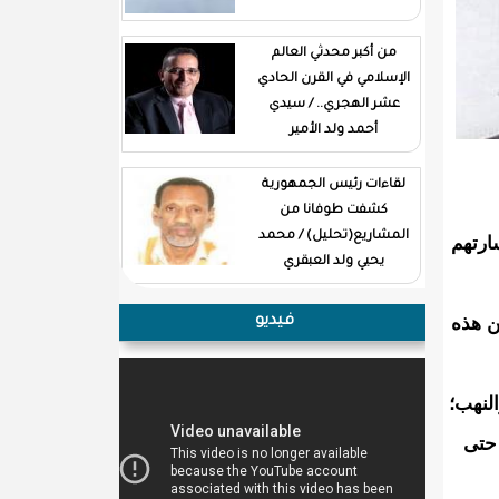
من أكبر محدثي العالم
الإسلامي في القرن الحادي
عشر الهجري.. / سيدي
أحمد ولد الأمير
لقاءات رئيس الجمهورية
كشفت طوفانا من
المشاريع(تحليل) / محمد
ارتهم
يحيي ولد العبقري
ن هذه
فيديو
النهب؛
 حتى