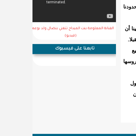
دودنا
ا أن
الفنانة المعلومة بنت الميداح تتغني بنضال ولد بوعماتو
(فيديو)
لا.
تابعنا على فيسبوك
ع
روسها
ول
ن