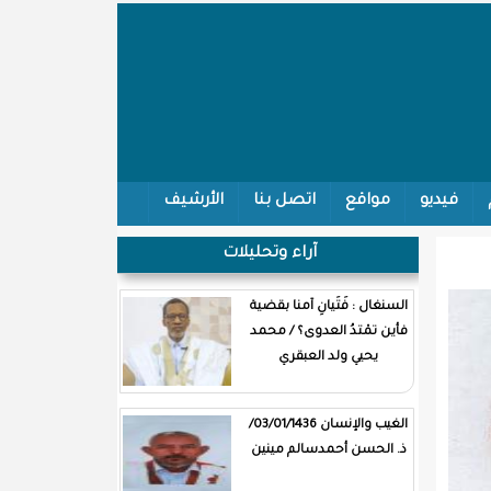
فيديو
مواقع
اتصل بنا
الأرشيف
آراء وتحليلات
السنغال : فَتَيانِ آمنا بقضية
فأين تمْتدُ العدوى؟ / محمد
يحيي ولد العبقري
الغيب والإنسان 03/01/1436/
ذ. الحسن أحمدسالم مينين