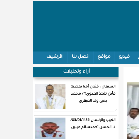
فيديو
مواقع
اتصل بنا
الأرشيف
آراء وتحليلات
السنغال : فَتَيانِ آمنا بقضية
فأين تمْتدُ العدوى؟ / محمد
يحيي ولد العبقري
الغيب والإنسان 03/01/1436/
ذ. الحسن أحمدسالم مينين