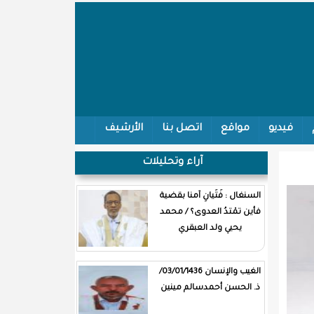
فيديو
مواقع
اتصل بنا
الأرشيف
آراء وتحليلات
السنغال : فَتَيانِ آمنا بقضية
فأين تمْتدُ العدوى؟ / محمد
يحيي ولد العبقري
الغيب والإنسان 03/01/1436/
ذ. الحسن أحمدسالم مينين