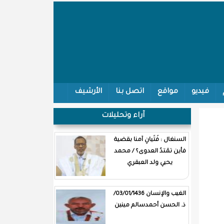
فيديو
مواقع
اتصل بنا
الأرشيف
آراء وتحليلات
السنغال : فَتَيانِ آمنا بقضية
فأين تمْتدُ العدوى؟ / محمد
يحيي ولد العبقري
الغيب والإنسان 03/01/1436/
ذ. الحسن أحمدسالم مينين