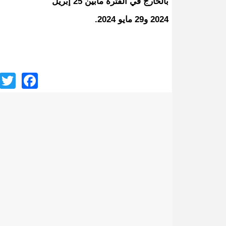
بالخارج في الفترة مابين 25 إبريل
2024 و29 مايو 2024.
ook